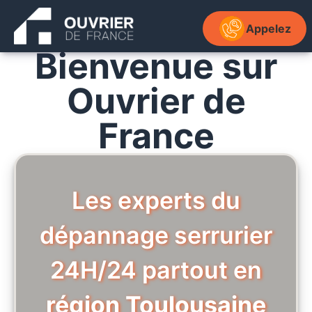
Aller
au
Appelez
contenu
Bienvenue sur
OUVRIER DE FRAN
Ouvrier de
France
Les experts du
dépannage serrurier
24H/24 partout en
région Toulousaine