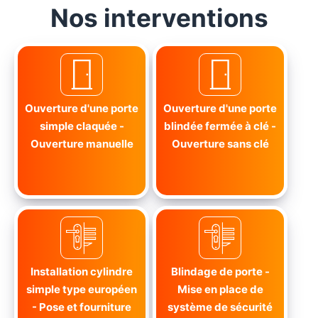
Nos interventions
Ouverture d'une porte
Ouverture d'une porte
simple claquée -
blindée fermée à clé -
Ouverture manuelle
Ouverture sans clé
Installation cylindre
Blindage de porte -
simple type européen
Mise en place de
- Pose et fourniture
système de sécurité