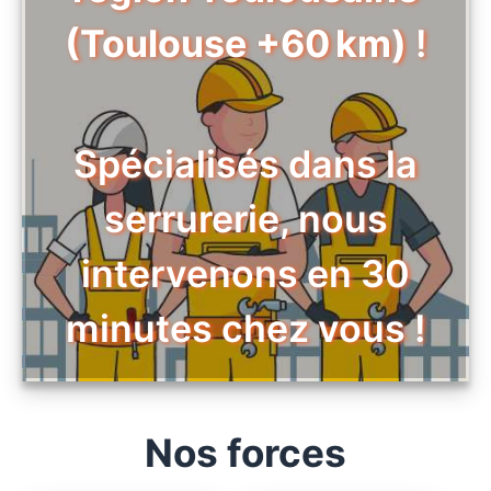
(Toulouse +60 km)
!
Spécialisés dans la
serrurerie, nous
intervenons en 30
minutes chez vous !
Nos forces