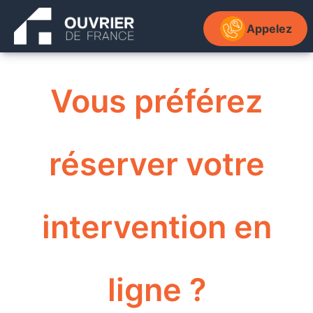
Aller
au
Appelez
contenu
OUVRIER DE FRAN
Vous préférez
réserver votre
intervention en
ligne ?