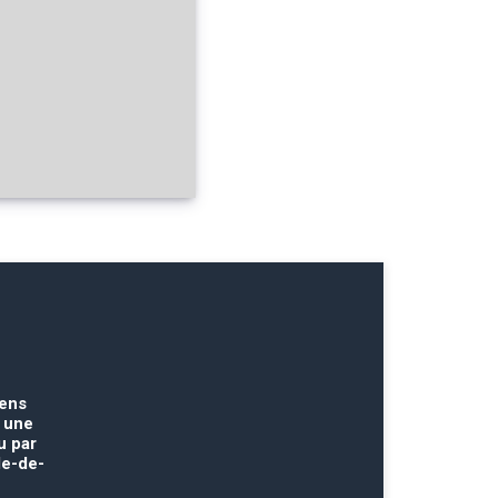
iens
t une
u par
le-de-